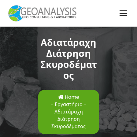
Skip
to
content
Γεωμηχανικοί & Εργαστήρια
Αδιατάραχη
Διάτρηση
Σκυροδέματ
ος
Home
-
Εργαστήριο
-
Αδιατάραχη
Διάτρηση
Σκυροδέματος